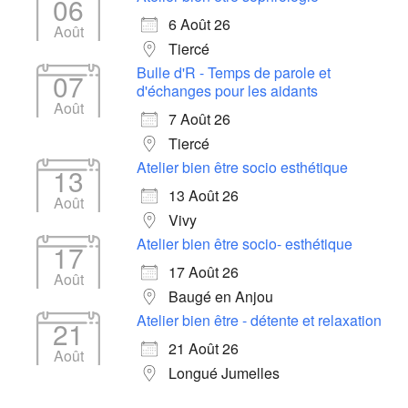
06
6 Août 26
Août
Tiercé
Bulle d'R - Temps de parole et
07
d'échanges pour les aidants
Août
7 Août 26
Tiercé
Atelier bien être socio esthétique
13
13 Août 26
Août
Vivy
Atelier bien être socio- esthétique
17
17 Août 26
Août
Baugé en Anjou
Atelier bien être - détente et relaxation
21
21 Août 26
Août
Longué Jumelles