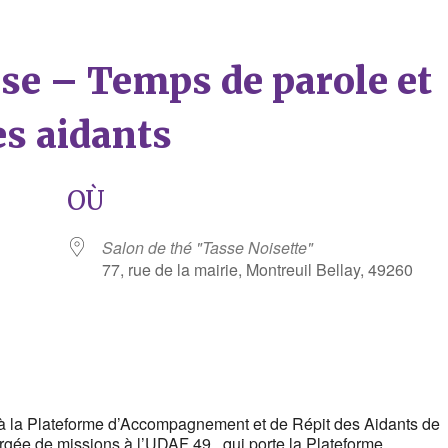
èse – Temps de parole et
es aidants
OÙ
Salon de thé "Tasse Noisette"
77, rue de la mairie, Montreuil Bellay, 49260
rier Google
iCalendar
à la Plateforme d’Accompagnement et de Répit des Aidants de
ée de missions à l’UDAF 49, qui porte la Plateforme