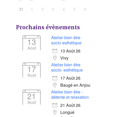
31
2
5
6
1
3
4
Prochains évènements
Atelier bien être
13
socio esthétique
Août
13 Août 26
Vivy
Atelier bien être
17
socio- esthétique
Août
17 Août 26
Baugé en Anjou
Atelier bien être -
21
détente et relaxation
Août
21 Août 26
Longué