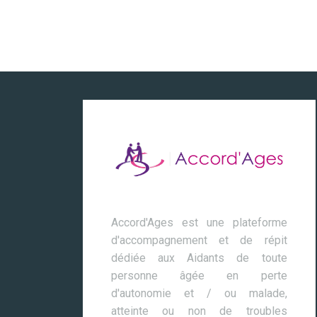
Accord'Ages est une plateforme
d'accompagnement et de répit
dédiée aux Aidants de toute
personne âgée en perte
d'autonomie et / ou malade,
atteinte ou non de troubles