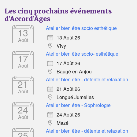
15:00
Bulle d'R - Temps de parole 
Les cinq prochains événements
d’Accord’Âges
Atelier bien être socio esthétique
13
13 Août 26
Août
Vivy
Atelier bien être socio- esthétique
17
17 Août 26
Août
Baugé en Anjou
Atelier bien être - détente et relaxation
21
21 Août 26
Août
Longué Jumelles
Atelier bien être - Sophrologie
24
24 Août 26
Août
Mazé
Atelier bien être - détente et relaxation
25