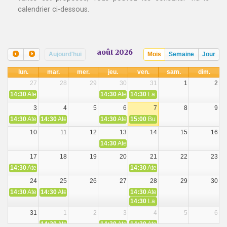
calendrier ci-dessous.
août 2026
Aujourd'hui
Mois
Semaine
Jour
lun.
mar.
mer.
jeu.
ven.
sam.
dim.
27
28
29
30
31
1
2
14:30
Atelier bien être - Sophrologie
14:30
Atelier bien être socio esthétique
14:30
La petite parenthèse - Temps
3
4
5
6
7
8
9
14:30
Atelier bien être Sophrologie
14:30
Atelier bien être Sophrologie
14:30
Atelier bien être sophrologie
15:00
Bulle d'R - Temps de parole 
10
11
12
13
14
15
16
14:30
Atelier bien être socio esthétique
17
18
19
20
21
22
23
14:30
Atelier bien être socio- esthétique
14:30
Atelier bien être - détente et 
24
25
26
27
28
29
30
14:30
Atelier bien être - Sophrologie
14:30
Atelier bien être - détente et relaxation
14:30
Atelier bien être socio- esthé
14:30
La petite parenthèse - Temps
31
1
2
3
4
5
6
14:30
Atelier bien être Sophrologie
14:30
Atelier bien être sophrologie
14:30
Atelier bien être - détente et 