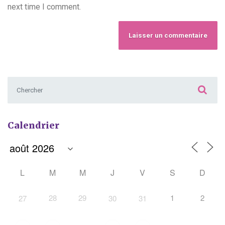
next time I comment.
Chercher :
Calendrier
L
M
M
J
V
S
D
28
29
1
2
27
30
31