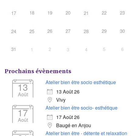
18
19
20
22
23
17
21
26
27
29
30
24
25
28
31
2
5
6
1
3
4
Prochains évènements
Atelier bien être socio esthétique
13
13 Août 26
Août
Vivy
Atelier bien être socio- esthétique
17
17 Août 26
Août
Baugé en Anjou
Atelier bien être - détente et relaxation