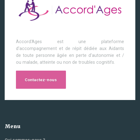
Accord'Ages est une plateforme
d'accompagnement et de répit dédiée aux Aidants
de toute personne âgée en perte d'autonomie et /
ou malade, atteinte ou non de troubles cognitifs.
Contactez-nous
Menu
Qui sommes-nous ?