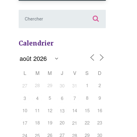
Chercher :
Calendrier
L
M
M
J
V
S
D
Office 365
Outlook Live
28
29
1
2
27
30
31
5
8
9
3
4
6
7
10
11
12
14
15
16
13
18
19
20
22
23
17
21
26
27
29
30
24
25
28