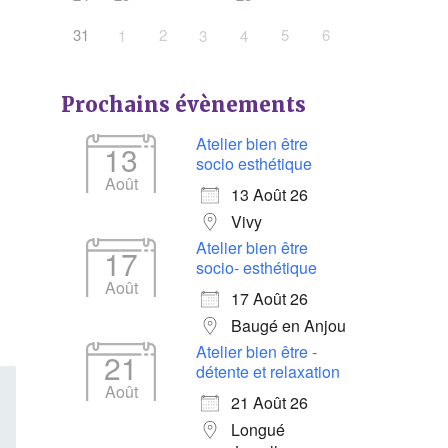
31
2
5
6
1
3
4
Prochains évènements
Atelier bien être
13
socio esthétique
Août
13 Août 26
Vivy
Atelier bien être
17
socio- esthétique
Août
17 Août 26
Baugé en Anjou
Atelier bien être -
21
détente et relaxation
Août
21 Août 26
Longué