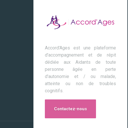
Accord'Ages est une plateforme
d'accompagnement et de répit
dédiée aux Aidants de toute
personne âgée en perte
d'autonomie et / ou malade,
atteinte ou non de troubles
cognitifs.
Contactez-nous