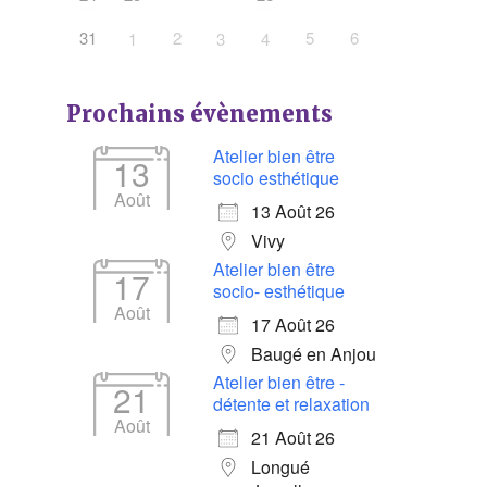
31
2
5
6
1
3
4
Prochains évènements
Atelier bien être
13
socio esthétique
Août
13 Août 26
Vivy
Atelier bien être
17
socio- esthétique
Août
17 Août 26
Baugé en Anjou
Atelier bien être -
21
détente et relaxation
Août
21 Août 26
Longué