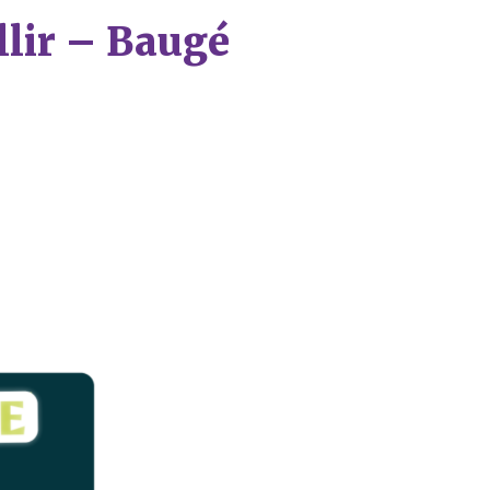
llir – Baugé
rier Google
iCalendar