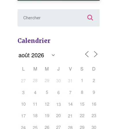
Chercher :
Calendrier
L
M
M
J
V
S
D
Office 365
Outlook Live
28
29
1
2
27
30
31
5
8
9
3
4
6
7
10
11
12
14
15
16
13
18
19
20
22
23
17
21
26
27
29
30
24
25
28