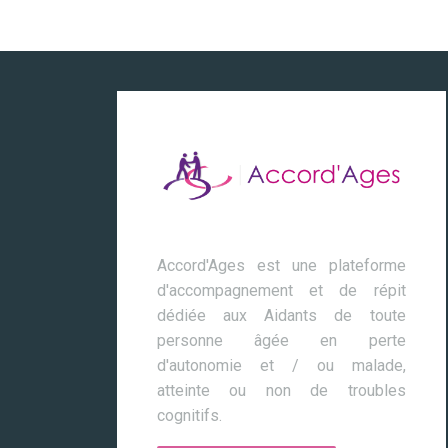
Accord'Ages est une plateforme
d'accompagnement et de répit
dédiée aux Aidants de toute
personne âgée en perte
d'autonomie et / ou malade,
atteinte ou non de troubles
cognitifs.