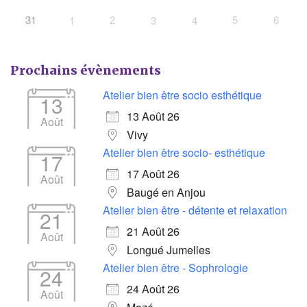
31
2
5
6
1
3
4
Prochains évènements
Atelier bien être socio esthétique
13
13 Août 26
Août
Vivy
Atelier bien être socio- esthétique
17
17 Août 26
Août
Baugé en Anjou
Atelier bien être - détente et relaxation
21
21 Août 26
Août
Longué Jumelles
Atelier bien être - Sophrologie
24
24 Août 26
Août