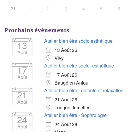
31
2
5
6
1
3
4
Prochains évènements
Atelier bien être socio esthétique
13
13 Août 26
Août
Vivy
Atelier bien être socio- esthétique
17
17 Août 26
Août
Baugé en Anjou
Atelier bien être - détente et relaxation
21
21 Août 26
Août
Longué Jumelles
Atelier bien être - Sophrologie
24
24 Août 26
Août