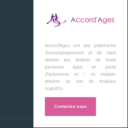
Accord'Ages est une plateforme
d'accompagnement et de répit
dédiée aux Aidants de toute
personne âgée en perte
d'autonomie et / ou malade,
atteinte ou non de troubles
cognitifs.
Contactez-nous