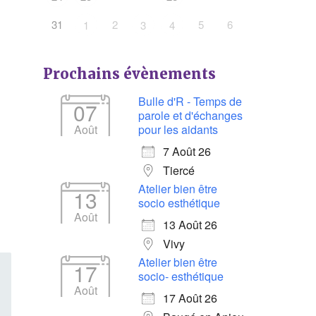
31
2
5
6
1
3
4
Prochains évènements
Bulle d'R - Temps de
07
parole et d'échanges
Août
pour les aidants
7 Août 26
Tiercé
Atelier bien être
13
socio esthétique
Août
13 Août 26
Vivy
Atelier bien être
17
socio- esthétique
Août
17 Août 26