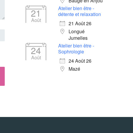
Baugé en Anjou
Atelier bien être -
21
détente et relaxation
Août
21 Août 26
Longué
Jumelles
Atelier bien être -
24
Sophrologie
Août
24 Août 26
Mazé