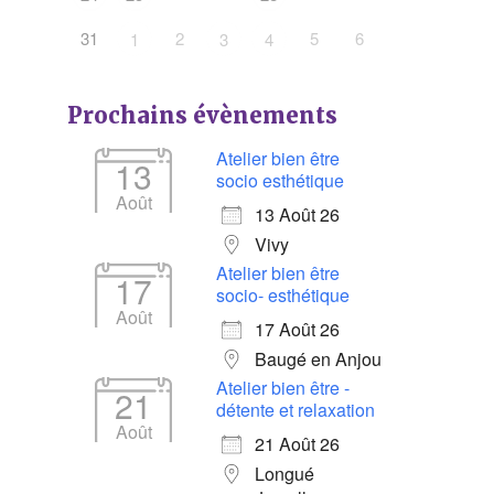
31
2
5
6
1
3
4
Prochains évènements
Atelier bien être
13
socio esthétique
Août
13 Août 26
Vivy
Atelier bien être
17
socio- esthétique
Août
17 Août 26
Baugé en Anjou
Atelier bien être -
21
détente et relaxation
Août
21 Août 26
Longué