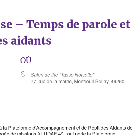
èse – Temps de parole et
es aidants
OÙ
Salon de thé "Tasse Noisette"
77, rue de la mairie, Montreuil Bellay, 49260
rier Google
iCalendar
à la Plateforme d’Accompagnement et de Répit des Aidants de
ée de missions à l’UDAF 49, qui porte la Plateforme