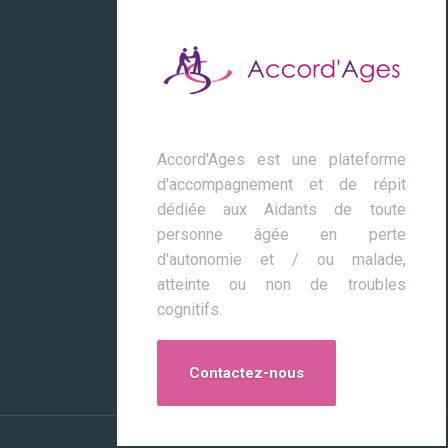
Accord'Ages est une plateforme
d'accompagnement et de répit
dédiée aux Aidants de toute
personne âgée en perte
d'autonomie et / ou malade,
atteinte ou non de troubles
cognitifs.
Contactez-nous