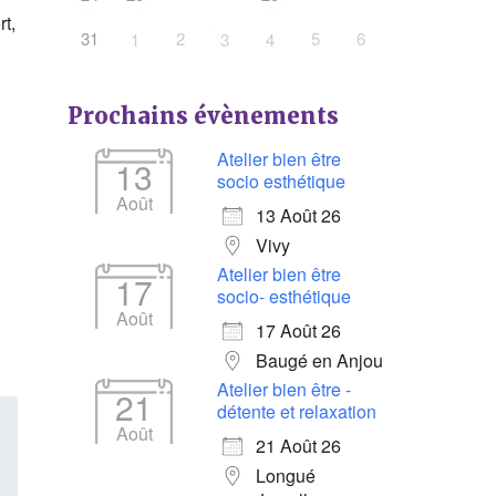
t,
31
2
5
6
1
3
4
Prochains évènements
Atelier bien être
13
socio esthétique
Août
13 Août 26
Vivy
Atelier bien être
17
socio- esthétique
Août
17 Août 26
Baugé en Anjou
Atelier bien être -
21
détente et relaxation
Août
21 Août 26
Longué