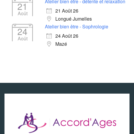
Atelier bien être - détente et relaxation
21
21 Août 26
Août
Longué Jumelles
Atelier bien être - Sophrologie
24
24 Août 26
Août
Mazé