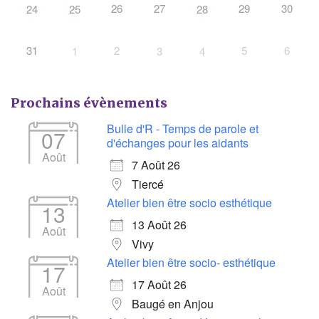
26
27
29
30
24
25
28
31
2
5
6
1
3
4
Prochains évènements
Bulle d'R - Temps de parole et
07
d'échanges pour les aidants
Août
7 Août 26
Tiercé
Atelier bien être socio esthétique
13
13 Août 26
Août
Vivy
Atelier bien être socio- esthétique
17
17 Août 26
Août
Baugé en Anjou