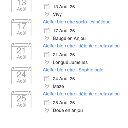
13
13 Août 26
Août
Vivy
Atelier bien être socio- esthétique
17
17 Août 26
Août
Baugé en Anjou
Atelier bien être - détente et relaxation
21
21 Août 26
Août
Longué Jumelles
Atelier bien être - Sophrologie
24
24 Août 26
Août
Mazé
Atelier bien être - détente et relaxation
25
25 Août 26
Août
Doué en anjou