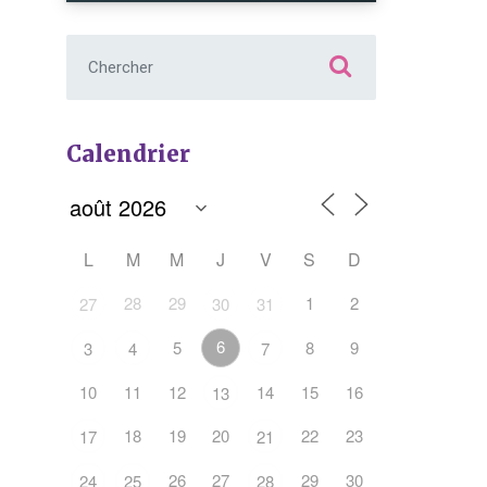
Chercher :
Calendrier
L
M
M
J
V
S
D
Office 365
Outlook Live
28
29
1
2
27
30
31
6
5
8
9
3
4
7
10
11
12
14
15
16
13
18
19
20
22
23
17
21
26
27
29
30
24
25
28