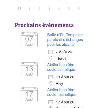
31
2
5
6
1
3
4
Prochains évènements
Bulle d'R - Temps de
07
parole et d'échanges
Août
pour les aidants
7 Août 26
Tiercé
Atelier bien être
13
socio esthétique
Août
13 Août 26
Vivy
Atelier bien être
17
socio- esthétique
Août
17 Août 26