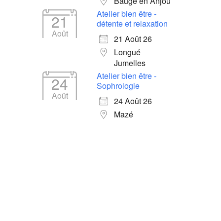
Baugé en Anjou
Atelier bien être -
21
détente et relaxation
Août
21 Août 26
Longué
Jumelles
Atelier bien être -
24
Sophrologie
Août
24 Août 26
Mazé