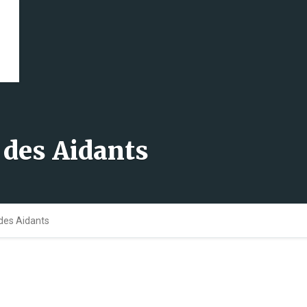
 des Aidants
des Aidants