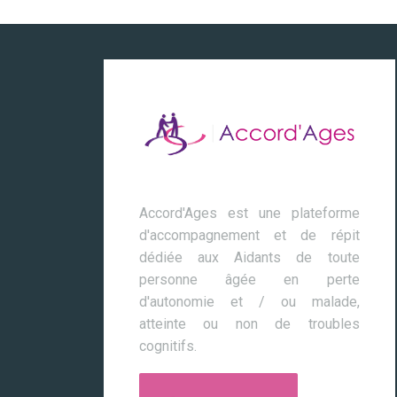
Accord'Ages est une plateforme
d'accompagnement et de répit
dédiée aux Aidants de toute
personne âgée en perte
d'autonomie et / ou malade,
atteinte ou non de troubles
cognitifs.