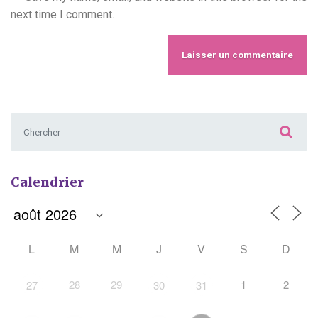
next time I comment.
Chercher :
Calendrier
L
M
M
J
V
S
D
28
29
1
2
27
30
31