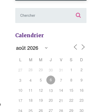
Chercher :
Calendrier
L
M
M
J
V
S
D
Office 365
Outlook Live
28
29
1
2
27
30
31
6
5
8
9
3
4
7
10
11
12
14
15
16
13
18
19
20
22
23
17
21
e
26
27
29
30
24
25
28