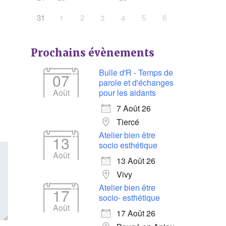
31
2
5
6
1
3
4
Prochains évènements
Bulle d'R - Temps de
07
parole et d'échanges
Août
pour les aidants
7 Août 26
Tiercé
Atelier bien être
13
socio esthétique
Août
13 Août 26
Vivy
Atelier bien être
17
socio- esthétique
Août
17 Août 26