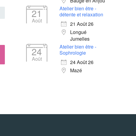
Baugé en Anjou
Atelier bien être -
21
détente et relaxation
Août
21 Août 26
Longué
Jumelles
Atelier bien être -
24
Sophrologie
Août
24 Août 26
Mazé