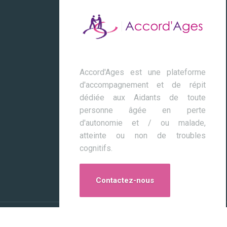
Accord'Ages est une plateforme
d'accompagnement et de répit
dédiée aux Aidants de toute
personne âgée en perte
d'autonomie et / ou malade,
atteinte ou non de troubles
cognitifs.
Contactez-nous