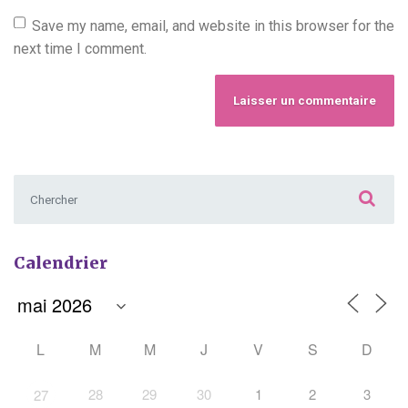
Save my name, email, and website in this browser for the
next time I comment.
Chercher :
Calendrier
L
M
M
J
V
S
D
28
29
30
1
2
3
27