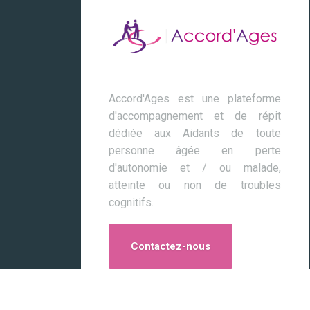
Accord'Ages est une plateforme
d'accompagnement et de répit
dédiée aux Aidants de toute
personne âgée en perte
d'autonomie et / ou malade,
atteinte ou non de troubles
cognitifs.
Contactez-nous