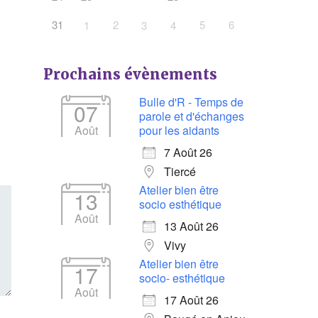
31
2
5
6
1
3
4
Prochains évènements
Bulle d'R - Temps de
07
parole et d'échanges
Août
pour les aidants
7 Août 26
Tiercé
Atelier bien être
13
socio esthétique
Août
13 Août 26
Vivy
Atelier bien être
17
socio- esthétique
Août
17 Août 26