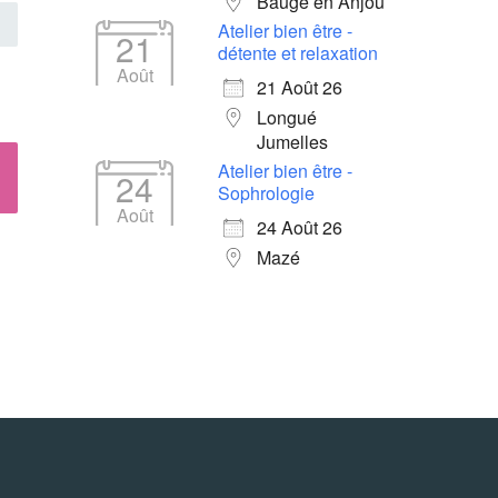
Baugé en Anjou
Atelier bien être -
21
détente et relaxation
Août
21 Août 26
Longué
Jumelles
Atelier bien être -
24
Sophrologie
Août
24 Août 26
Mazé