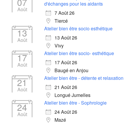
07
d'échanges pour les aidants
Août
7 Août 26
Tiercé
Atelier bien être socio esthétique
13
13 Août 26
Août
Vivy
Atelier bien être socio- esthétique
17
17 Août 26
Août
Baugé en Anjou
Atelier bien être - détente et relaxation
21
21 Août 26
Août
Longué Jumelles
Atelier bien être - Sophrologie
24
24 Août 26
Août
Mazé