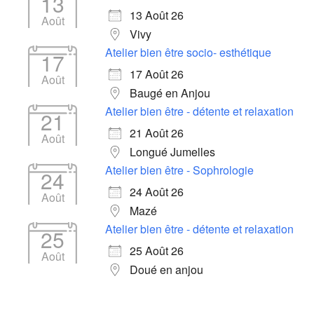
13
13 Août 26
Août
Vivy
Atelier bien être socio- esthétique
17
17 Août 26
Août
Baugé en Anjou
Atelier bien être - détente et relaxation
21
21 Août 26
Août
Longué Jumelles
Atelier bien être - Sophrologie
24
24 Août 26
Août
Mazé
Atelier bien être - détente et relaxation
25
25 Août 26
Août
Doué en anjou