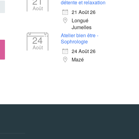
21
détente et relaxation
Août
21 Août 26
Longué
Jumelles
Atelier bien être -
24
Sophrologie
Août
24 Août 26
Mazé