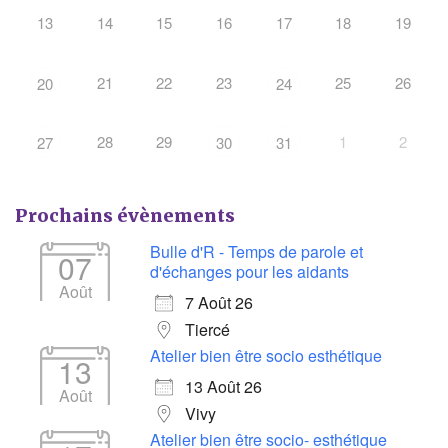
13
14
15
16
17
18
19
21
22
23
25
26
20
24
28
29
1
2
27
30
31
Prochains évènements
Bulle d'R - Temps de parole et
07
d'échanges pour les aidants
Août
7 Août 26
Tiercé
Atelier bien être socio esthétique
13
13 Août 26
Août
Vivy
Atelier bien être socio- esthétique