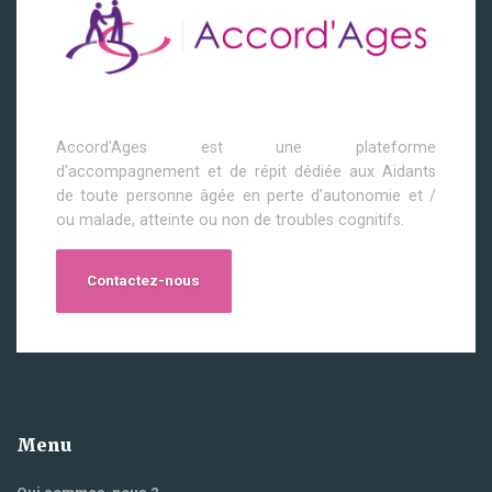
Accord'Ages est une plateforme
d'accompagnement et de répit dédiée aux Aidants
de toute personne âgée en perte d'autonomie et /
ou malade, atteinte ou non de troubles cognitifs.
Contactez-nous
Menu