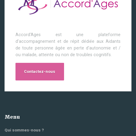
Accord'Ages est une plateforme
d'accompagnement et de répit dédiée aux Aidants
de toute personne âgée en perte d'autonomie et /
ou malade, atteinte ou non de troubles cognitifs.
Contactez-nous
Menu
Qui sommes-nous ?