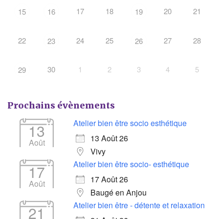
17
18
20
21
15
16
19
22
24
25
27
28
23
26
30
1
2
3
4
5
29
Prochains évènements
Atelier bien être socio esthétique
13
13 Août 26
Août
Vivy
Atelier bien être socio- esthétique
17
17 Août 26
Août
Baugé en Anjou
Atelier bien être - détente et relaxation
21