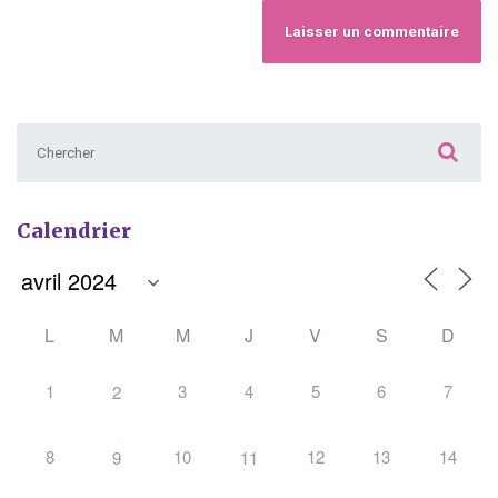
Chercher :
Calendrier
L
M
M
J
V
S
D
1
3
4
5
6
7
2
8
10
12
13
14
9
11