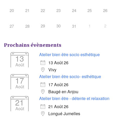
20
21
22
23
24
25
26
29
30
1
2
27
28
31
Prochains évènements
Atelier bien être socio esthétique
13
13 Août 26
Août
Vivy
Atelier bien être socio- esthétique
17
17 Août 26
Août
Baugé en Anjou
Atelier bien être - détente et relaxation
21
21 Août 26
Août
Longué Jumelles