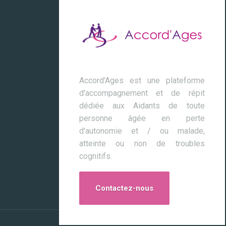
Accord'Ages est une plateforme
d'accompagnement et de répit
dédiée aux Aidants de toute
personne âgée en perte
d'autonomie et / ou malade,
atteinte ou non de troubles
cognitifs.
Contactez-nous