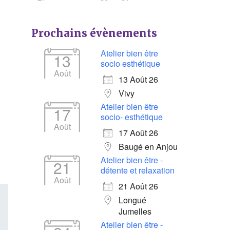
Prochains évènements
Atelier bien être
13
socio esthétique
Août
13 Août 26
Vivy
Atelier bien être
17
socio- esthétique
Août
17 Août 26
Baugé en Anjou
Atelier bien être -
21
détente et relaxation
Août
21 Août 26
Longué
Jumelles
Atelier bien être -