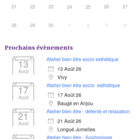
21
22
23
26
27
24
25
28
29
30
1
3
4
2
Prochains évènements
Atelier bien être socio esthétique
13
13 Août 26
Août
Vivy
Atelier bien être socio- esthétique
17
17 Août 26
Août
Baugé en Anjou
Atelier bien être - détente et relaxation
21
21 Août 26
Août
Longué Jumelles
Atelier bien être - Sophrologie