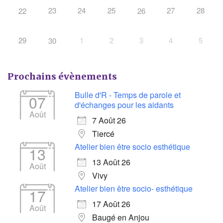
23
24
25
27
28
22
26
29
1
2
3
4
5
30
Prochains évènements
Bulle d'R - Temps de parole et
07
d'échanges pour les aidants
Août
7 Août 26
Tiercé
Atelier bien être socio esthétique
13
13 Août 26
Août
Vivy
Atelier bien être socio- esthétique
17
17 Août 26
Août
Baugé en Anjou