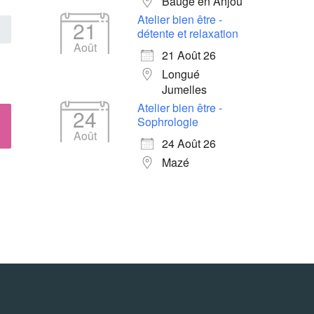
Baugé en Anjou
Atelier bien être -
21
détente et relaxation
Août
21 Août 26
Longué
Jumelles
Atelier bien être -
24
Sophrologie
Août
24 Août 26
Mazé