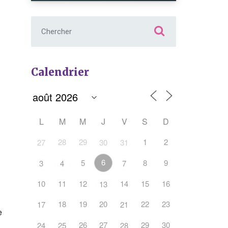
Chercher :
Calendrier
L
M
M
J
V
S
D
Office 365
Outlook Live
28
29
1
2
27
30
31
6
5
8
9
3
4
7
10
11
12
14
15
16
13
18
19
20
22
23
17
21
e
26
27
29
30
24
25
28