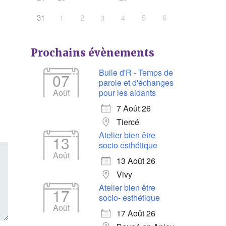
31
2
5
6
1
3
4
Prochains évènements
Bulle d'R - Temps de
07
parole et d'échanges
Août
pour les aidants
7 Août 26
Tiercé
Atelier bien être
13
socio esthétique
Août
13 Août 26
Vivy
Atelier bien être
17
socio- esthétique
Août
17 Août 26