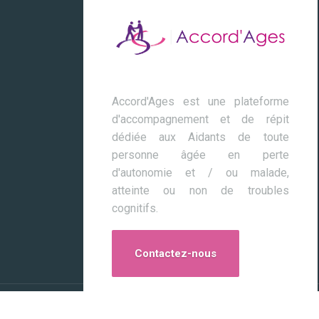
Accord'Ages est une plateforme
d'accompagnement et de répit
dédiée aux Aidants de toute
personne âgée en perte
d'autonomie et / ou malade,
atteinte ou non de troubles
cognitifs.
Contactez-nous