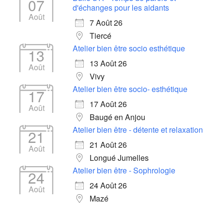
07
d'échanges pour les aidants
Août
7 Août 26
Tiercé
Atelier bien être socio esthétique
13
13 Août 26
Août
Vivy
Atelier bien être socio- esthétique
17
17 Août 26
Août
Baugé en Anjou
Atelier bien être - détente et relaxation
21
21 Août 26
Août
Longué Jumelles
Atelier bien être - Sophrologie
24
24 Août 26
Août
Mazé