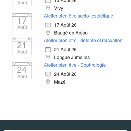
13 Août 26
Août
Vivy
Atelier bien être socio- esthétique
17
17 Août 26
Août
Baugé en Anjou
Atelier bien être - détente et relaxation
21
21 Août 26
Août
Longué Jumelles
Atelier bien être - Sophrologie
24
24 Août 26
Août
Mazé