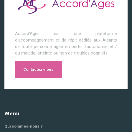
Accord'Ages est une plateforme
d'accompagnement et de répit dédiée aux Aidants
de toute personne âgée en perte d'autonomie et /
ou malade, atteinte ou non de troubles cognitifs.
Contactez-nous
Menu
Qui sommes-nous ?