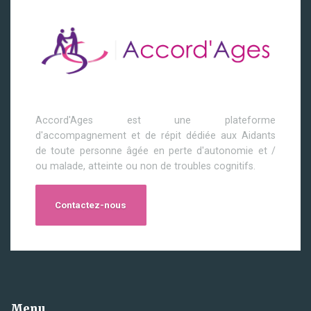
Accord'Ages est une plateforme
d'accompagnement et de répit dédiée aux Aidants
de toute personne âgée en perte d'autonomie et /
ou malade, atteinte ou non de troubles cognitifs.
Contactez-nous
Menu