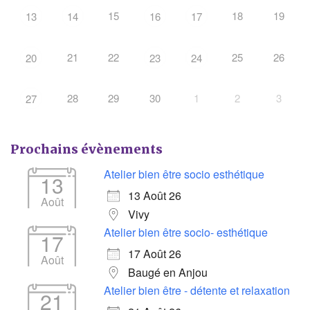
15
18
19
13
14
16
17
21
22
25
26
20
23
24
28
29
30
1
2
3
27
Prochains évènements
Atelier bien être socio esthétique
13
13 Août 26
Août
Vivy
Atelier bien être socio- esthétique
17
17 Août 26
Août
Baugé en Anjou
Atelier bien être - détente et relaxation
21