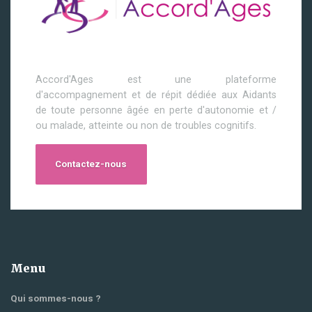
Accord'Ages est une plateforme
d'accompagnement et de répit dédiée aux Aidants
de toute personne âgée en perte d'autonomie et /
ou malade, atteinte ou non de troubles cognitifs.
Contactez-nous
Menu
Qui sommes-nous ?