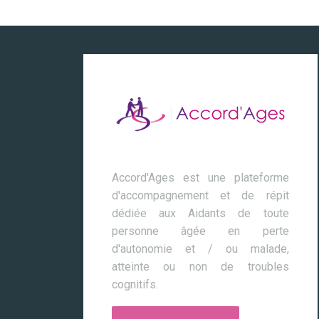
Accord'Ages est une plateforme
d'accompagnement et de répit
dédiée aux Aidants de toute
personne âgée en perte
d'autonomie et / ou malade,
atteinte ou non de troubles
cognitifs.