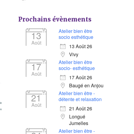
Prochains évènements
Atelier bien être
13
socio esthétique
Août
13 Août 26
Vivy
Atelier bien être
17
socio- esthétique
Août
17 Août 26
Baugé en Anjou
Atelier bien être -
21
détente et relaxation
Août
21 Août 26
Longué
Jumelles
Atelier bien être -