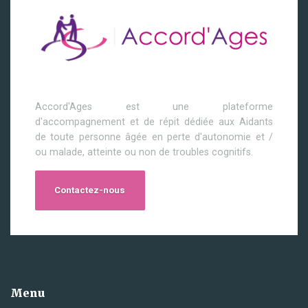
Accord'Ages est une plateforme
d'accompagnement et de répit dédiée aux Aidants
de toute personne âgée en perte d'autonomie et /
ou malade, atteinte ou non de troubles cognitifs.
Contactez-nous
Menu