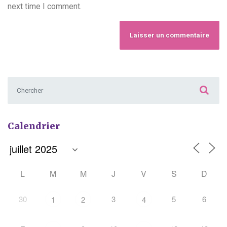
next time I comment.
Chercher :
Calendrier
L
M
M
J
V
S
D
30
3
5
6
1
2
4