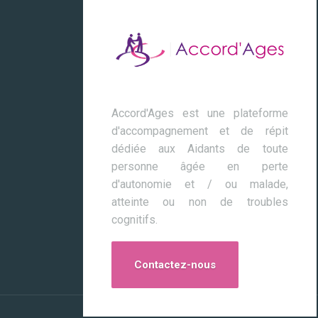
Accord'Ages est une plateforme
d'accompagnement et de répit
dédiée aux Aidants de toute
personne âgée en perte
d'autonomie et / ou malade,
atteinte ou non de troubles
cognitifs.
Contactez-nous