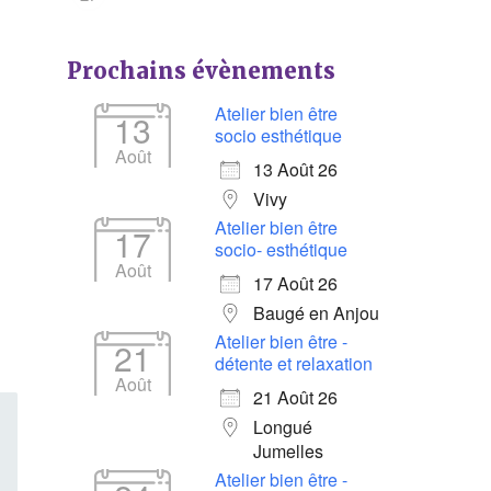
Prochains évènements
Atelier bien être
13
socio esthétique
Août
13 Août 26
Vivy
Atelier bien être
17
socio- esthétique
Août
17 Août 26
Baugé en Anjou
Atelier bien être -
21
détente et relaxation
Août
21 Août 26
Longué
Jumelles
Atelier bien être -