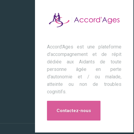
Accord'Ages est une plateforme
d'accompagnement et de répit
dédiée aux Aidants de toute
personne âgée en perte
d'autonomie et / ou malade,
atteinte ou non de troubles
cognitifs.
Contactez-nous