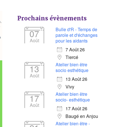
Prochains évènements
Bulle d'R - Temps de
07
parole et d'échanges
Août
pour les aidants
7 Août 26
Tiercé
Atelier bien être
13
socio esthétique
Août
13 Août 26
Vivy
Atelier bien être
17
socio- esthétique
Août
17 Août 26
Baugé en Anjou
Atelier bien être -