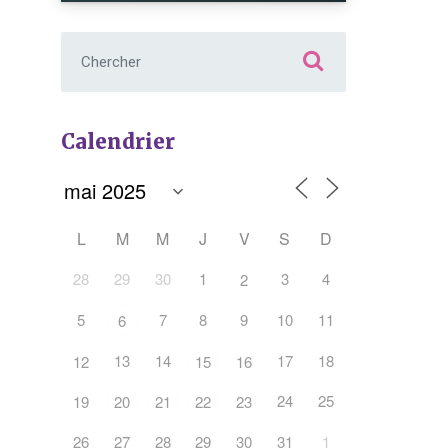
Chercher :
Calendrier
L
M
M
J
V
S
D
Office 365
Outlook Live
28
29
30
1
3
4
2
5
7
8
9
10
11
6
13
14
17
18
12
15
16
24
25
19
20
21
22
23
26
27
28
29
30
31
1