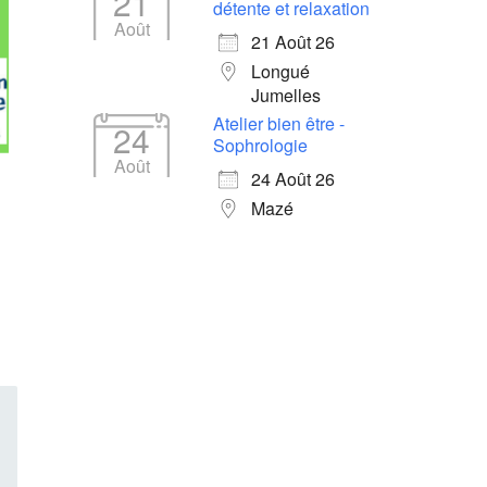
21
détente et relaxation
Août
21 Août 26
Longué
Jumelles
Atelier bien être -
24
Sophrologie
Août
24 Août 26
Mazé